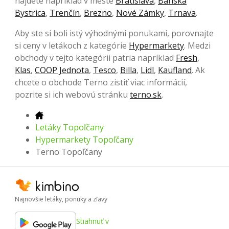
nájdete napríklad v meste
Bratislava
,
Banská
Bystrica
,
Trenčín
,
Brezno
,
Nové Zámky
,
Trnava
.
Aby ste si boli istý výhodnými ponukami, porovnajte
si ceny v letákoch z kategórie
Hypermarkety
. Medzi
obchody v tejto kategórii patria napríklad
Fresh
,
Klas
,
COOP Jednota
,
Tesco
,
Billa
,
Lidl
,
Kaufland
. Ak
chcete o obchode Terno zistiť viac informácií,
pozrite si ich webovú stránku
terno.sk
.
Letáky Topoľčany
Hypermarkety Topoľčany
Terno Topoľčany
Najnovšie letáky, ponuky a zľavy
Stiahnuť v