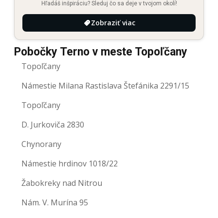
Hľadáš inšpiráciu? Sleduj čo sa deje v tvojom okolí!
Zobraziť viac
Pobočky Terno v meste Topoľčany
Topoľčany
Námestie Milana Rastislava Štefánika 2291/15
Topoľčany
D. Jurkoviča 2830
Chynorany
Námestie hrdinov 1018/22
Žabokreky nad Nitrou
Nám. V. Murína 95