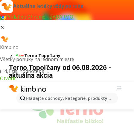
Aktuálne letáky vždy po ruke
Pridať do Chrome - ZADARMO
Kimbino
Terno Topoľčany
Všetky ponuky na jednom mieste
Terno Topoľčany od 06.08.2026 -
(14,1 tis. hodnotení)
aktuálna akcia
Otvoriť
REKLAMA
Hľadajte obchody, kategórie, produkty...