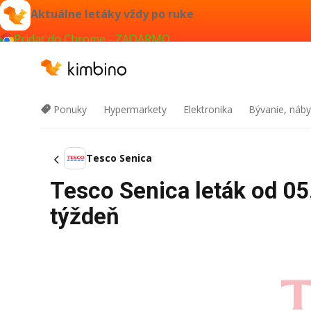
Aktuálne letáky vždy po ruke
Pridať do Chrome - ZADARMO
Ponuky
Hypermarkety
Elektronika
Bývanie, náby
Tesco Senica
Tesco Senica leták od 05
týždeň