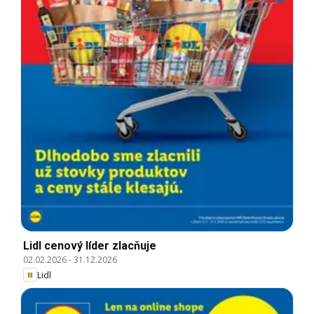
Lidl cenový líder zlacňuje
02.02.2026
-
31.12.2026
Lidl