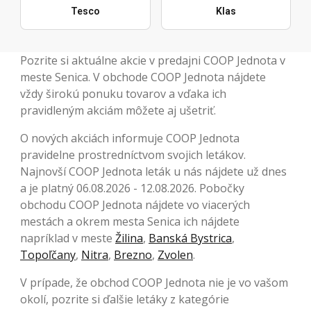
Tesco
Klas
Pozrite si aktuálne akcie v predajni COOP Jednota v
meste Senica. V obchode COOP Jednota nájdete
vždy širokú ponuku tovarov a vďaka ich
pravidleným akciám môžete aj ušetriť.
O nových akciách informuje COOP Jednota
pravidelne prostredníctvom svojich letákov.
Najnovší COOP Jednota leták u nás nájdete už dnes
a je platný 06.08.2026 - 12.08.2026. Pobočky
obchodu COOP Jednota nájdete vo viacerých
mestách a okrem mesta Senica ich nájdete
napríklad v meste
Žilina
,
Banská Bystrica
,
Topoľčany
,
Nitra
,
Brezno
,
Zvolen
.
V prípade, že obchod COOP Jednota nie je vo vašom
okolí, pozrite si ďalšie letáky z kategórie