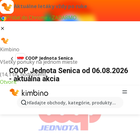
Aktuálne letáky vždy po ruke
Pridať do Chrome - ZADARMO
Kimbino
COOP Jednota Senica
Všetky ponuky na jednom mieste
COOP Jednota Senica od 06.08.2026
(14,1 tis. hodnotení)
- aktuálna akcia
Otvoriť
REKLAMA
Hľadajte obchody, kategórie, produkty...