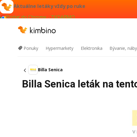
Aktuálne letáky vždy po ruke
Pridať do Chrome - ZADARMO
Ponuky
Hypermarkety
Elektronika
Bývanie, náby
Billa Senica
Billa Senica leták na ten