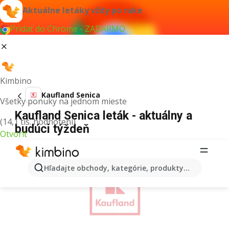
Aktuálne letáky vždy po ruke
Pridať do Chrome - ZADARMO
Kimbino
Kaufland Senica
Všetky ponuky na jednom mieste
Kaufland Senica leták - aktuálny a
(14,1 tis. hodnotení)
budúci týždeň
Otvoriť
REKLAMA
Hľadajte obchody, kategórie, produkty...