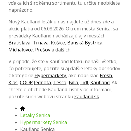
vďaka ich širokému sortimentu tu určite neobídete
naprázdno.
Nový Kaufland leták u nás nájdete už dnes
zde
a
akcie platia od 06.08.2026. Okrem mesta Senica, sa
prevádzky Kaufland nachádzajú aj v mestách
Bratislava
,
Trnava
,
Košice
,
Banská Bystrica
,
Michalovce
,
Prešov
a ďalších.
V prípade, že ste v Kaufland letáku nenašli všetko,
čo potrebujete, pozrite si aj ďalšie letáky obchodov
z kategórie
Hypermarkety
, ako napríklad
Fresh
,
Klas
,
COOP Jednota
,
Tesco
,
Billa
,
Lidl
,
Kaufland
. Ak
chcete o obchode Kaufland zistiť viac informácií,
pozrite si ich webovú stránku
kaufland.sk
.
Letáky Senica
Hypermarkety Senica
Kaufland Senica