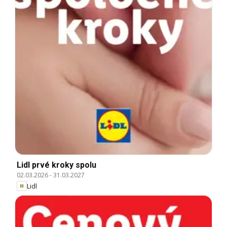
Lidl prvé kroky spolu
02.03.2026
-
31.03.2027
Lidl