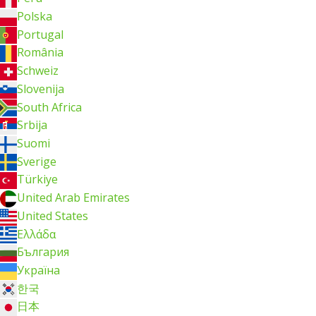
Polska
Portugal
România
Schweiz
Slovenija
South Africa
Srbija
Suomi
Sverige
Türkiye
United Arab Emirates
United States
Ελλάδα
България
Україна
한국
日本