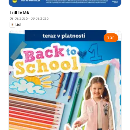
Lidl leták
03.08.2026
-
09.08.2026
Lidl
TOP