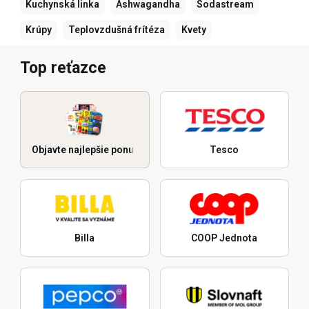
Kuchynská linka
Ashwagandha
Sodastream
Krúpy
Teplovzdušná frítéza
Kvety
Top reťazce
Objavte najlepšie ponuky
Tesco
Billa
COOP Jednota