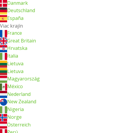
Danmark
Deutschland
España
Viac krajín
France
Great Britain
Hrvatska
Italia
Lietuva
Lietuva
Magyarország
México
Nederland
New Zealand
Nigeria
Norge
Österreich
Perú