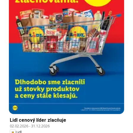
Lidl cenový líder zlacňuje
02.02.2026
-
31.12.2026
Lidl