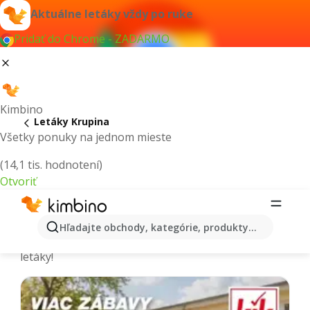
Aktuálne letáky vždy po ruke
Pridať do Chrome - ZADARMO
Kimbino
Letáky Krupina
Všetky ponuky na jednom mieste
(14,1 tis. hodnotení)
Otvoriť
Krupina - Aktuálne letáky a katalógy
Hľadajte obchody, kategórie, produkty...
Vyberáme tie najaktuálnejšie a najobľúbenejšie
letáky!