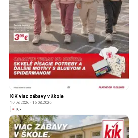
KiK viac zábavy v škole
10.08.2026
-
16.08.2026
Kik