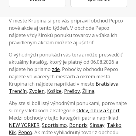
V meste Krupina si pre vás pripravil obchod Pepco
nové akcie aj tento týždeň. V obchode Pepco
nájdete vždy širokú ponuku tovarov a vďaka ich
pravidleným akciám môžete aj ušetriť.
O výhodných ponukách vás teraz môže presvedčiť
aktuálny katalóg, ktorý je platný od 06.08.2026 a
nájdete ho priamo
zde
. Pobočky obchodu Pepco
nájdete vo viacerých mestách a okrem mesta
Krupina ich nájdete napríklad v meste
Bratislava
,
Trenčín
,
Zvolen
,
Košice
,
Prešov
,
Žilina
.
Aby ste si boli istý výhodnými ponukami, porovnajte
si ceny v letákoch z kategórie
Odev, obuv a šport
.
Medzi obchody v tejto kategórii patria napríklad
NEW YORKER
,
Sportisimo
,
Bonprix
,
Sinsay
,
Takko
,
Kik
,
Pepco
. Ak máte vyhliadnutý tovar z obchodu