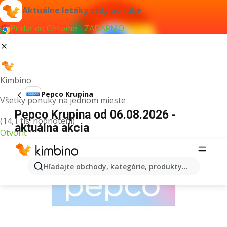
Aktuálne letáky vždy po ruke
Pridať do Chrome - ZADARMO
Kimbino
Pepco Krupina
Všetky ponuky na jednom mieste
Pepco Krupina od 06.08.2026 -
(14,1 tis. hodnotení)
aktuálna akcia
Otvoriť
REKLAMA
Hľadajte obchody, kategórie, produkty...