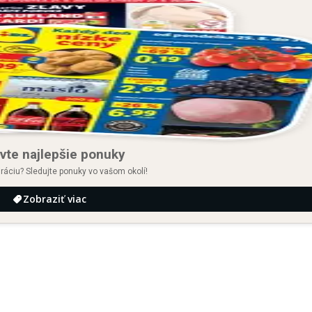
vte najlepšie ponuky
iráciu? Sledujte ponuky vo vašom okolí!
Zobraziť viac