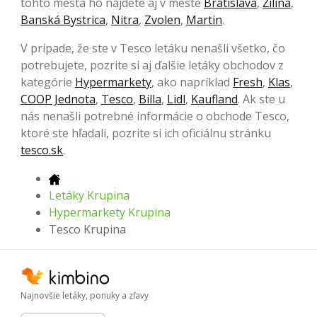
tohto mesta ho nájdete aj v meste
Bratislava
,
Žilina
,
Banská Bystrica
,
Nitra
,
Zvolen
,
Martin
.
V prípade, že ste v Tesco letáku nenašli všetko, čo
potrebujete, pozrite si aj ďalšie letáky obchodov z
kategórie
Hypermarkety
, ako napríklad
Fresh
,
Klas
,
COOP Jednota
,
Tesco
,
Billa
,
Lidl
,
Kaufland
. Ak ste u
nás nenašli potrebné informácie o obchode Tesco,
ktoré ste hľadali, pozrite si ich oficiálnu stránku
tesco.sk
.
Letáky Krupina
Hypermarkety Krupina
Tesco Krupina
Najnovšie letáky, ponuky a zľavy