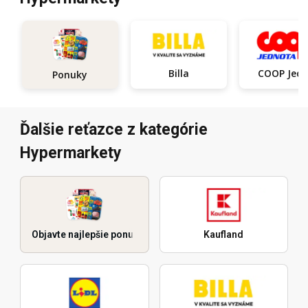
Billa
COOP Je
Ponuky
Ďalšie reťazce z kategórie
Hypermarkety
Objavte najlepšie ponuky
Kaufland