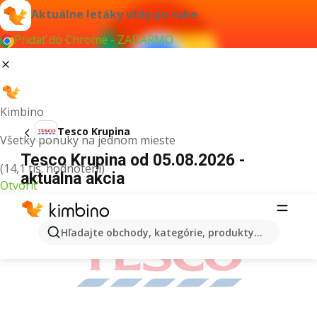
Aktuálne letáky vždy po ruke
Pridať do Chrome - ZADARMO
Kimbino
Tesco Krupina
Všetky ponuky na jednom mieste
Tesco Krupina od 05.08.2026 -
(14,1 tis. hodnotení)
aktuálna akcia
Otvoriť
REKLAMA
Hľadajte obchody, kategórie, produkty...