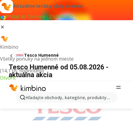
Aktuálne letáky vždy po ruke
Pridať do Chrome - ZADARMO
Kimbino
Tesco Humenné
Všetky ponuky na jednom mieste
Tesco Humenné od 05.08.2026 -
(14,1 tis. hodnotení)
aktuálna akcia
Otvoriť
REKLAMA
Hľadajte obchody, kategórie, produkty...