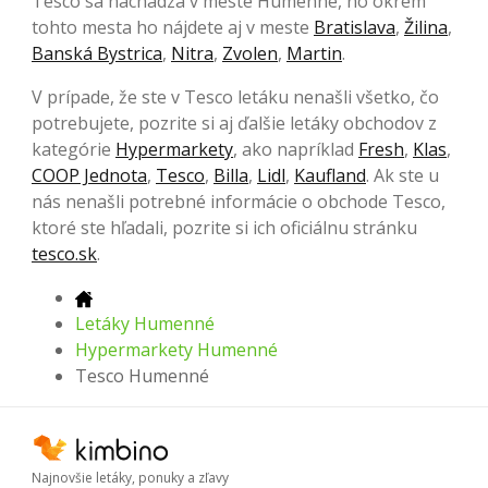
Tesco sa nachádza v meste Humenné, no okrem
tohto mesta ho nájdete aj v meste
Bratislava
,
Žilina
,
Banská Bystrica
,
Nitra
,
Zvolen
,
Martin
.
V prípade, že ste v Tesco letáku nenašli všetko, čo
potrebujete, pozrite si aj ďalšie letáky obchodov z
kategórie
Hypermarkety
, ako napríklad
Fresh
,
Klas
,
COOP Jednota
,
Tesco
,
Billa
,
Lidl
,
Kaufland
. Ak ste u
nás nenašli potrebné informácie o obchode Tesco,
ktoré ste hľadali, pozrite si ich oficiálnu stránku
tesco.sk
.
Letáky Humenné
Hypermarkety Humenné
Tesco Humenné
Najnovšie letáky, ponuky a zľavy