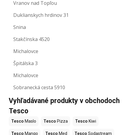
Vranov nad Topľou
Duklianskych hrdinov 31
Snina
Stakčínska 4520
Michalovce
Špitálska 3
Michalovce
Sobranecká cesta 5910
Vyhľadávané produkty v obchodoch
Tesco
Tesco
Maslo
Tesco
Pizza
Tesco
Kiwi
Tesco
Mango
Tesco
Med
Tesco
Sodastream