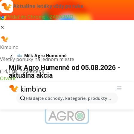
Aktuálne letáky vždy po ruke
Pridať do Chrome - ZADARMO
Kimbino
Milk Agro Humenné
Všetky ponuky na jednom mieste
Milk Agro Humenné od 05.08.2026 -
(14,1 tis. hodnotení)
aktuálna akcia
Otvoriť
REKLAMA
Hľadajte obchody, kategórie, produkty...