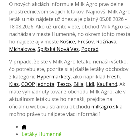
O nových akciách informuje Milk Agro pravidelne
prostredníctvom svojich letákov. Najnovší Milk Agro
leták u nás nájdete už dnes a je platný 05.08.2026 -
18.08.2026. Ako už určite viete, obchod Milk Agro sa
nachádza v meste Humenné, no okrem tohto mesta
ho nájdete aj v meste
Košice
,
Prešov
,
Rožňava
,
Michalovce
,
Spišská Nová Ves
,
Poprad
.
V prípade, že ste v Milk Agro letáku nenašli všetko,
čo potrebujete, pozrite si aj ďalšie letáky obchodov
z kategórie
Hypermarkety
, ako napríklad
Fresh
,
Klas
,
COOP Jednota
,
Tesco
,
Billa
,
Lidl
,
Kaufland
. Ak
máte vyhliadnutý tovar z obchodu Milk Agro, ale v
aktuálnom letáku ste ho nenašli, prejdite na
oficiálnu webovú stránku obchodu
milkagro.sk
a
možno práve tu nájdete viac informácií.
Letáky Humenné