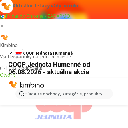
Aktuálne letáky vždy po ruke
Pridať do Chrome - ZADARMO
Kimbino
COOP Jednota Humenné
Všetky ponuky na jednom mieste
COOP Jednota Humenné od
(14,1 tis. hodnotení)
06.08.2026 - aktuálna akcia
Otvoriť
REKLAMA
Hľadajte obchody, kategórie, produkty...