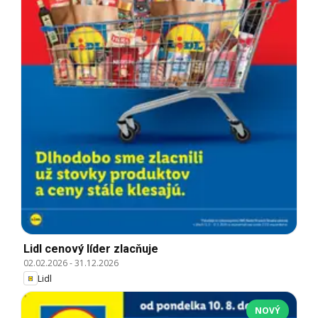
Lidl cenový líder zlacňuje
02.02.2026
-
31.12.2026
Lidl
NOVÝ