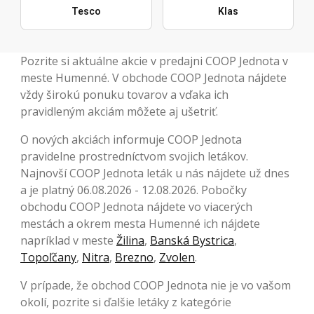
Tesco
Klas
Pozrite si aktuálne akcie v predajni COOP Jednota v
meste Humenné. V obchode COOP Jednota nájdete
vždy širokú ponuku tovarov a vďaka ich
pravidleným akciám môžete aj ušetriť.
O nových akciách informuje COOP Jednota
pravidelne prostredníctvom svojich letákov.
Najnovší COOP Jednota leták u nás nájdete už dnes
a je platný 06.08.2026 - 12.08.2026. Pobočky
obchodu COOP Jednota nájdete vo viacerých
mestách a okrem mesta Humenné ich nájdete
napríklad v meste
Žilina
,
Banská Bystrica
,
Topoľčany
,
Nitra
,
Brezno
,
Zvolen
.
V prípade, že obchod COOP Jednota nie je vo vašom
okolí, pozrite si ďalšie letáky z kategórie