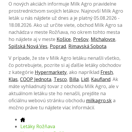
O nových akciách informuje Milk Agro pravidelne
prostredníctvom svojich letákov. Najnovší Milk Agro
leták u nás nájdete už dnes a je platný 05.08.2026 -
18.08.2026. Ako už určite viete, obchod Milk Agro sa
nachádza v meste Rožňava, no okrem tohto mesta
ho nájdete aj v meste
Košice
,
Prešov
,
Michalovce
,
Spišská Nová Ves
,
Poprad
,
Rimavská Sobota
.
V prípade, že ste v Milk Agro letáku nenašli všetko,
čo potrebujete, pozrite si aj ďalšie letáky obchodov
z kategórie
Hypermarkety
, ako napríklad
Fresh
,
Klas
,
COOP Jednota
,
Tesco
,
Billa
,
Lidl
,
Kaufland
. Ak
máte vyhliadnutý tovar z obchodu Milk Agro, ale v
aktuálnom letáku ste ho nenašli, prejdite na
oficiálnu webovú stránku obchodu
milkagro.sk
a
možno práve tu nájdete viac informácií.
Letáky Rožňava