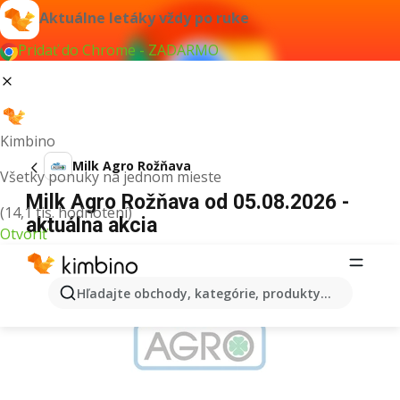
Aktuálne letáky vždy po ruke
Pridať do Chrome - ZADARMO
Kimbino
Milk Agro Rožňava
Všetky ponuky na jednom mieste
Milk Agro Rožňava od 05.08.2026 -
(14,1 tis. hodnotení)
aktuálna akcia
Otvoriť
REKLAMA
Hľadajte obchody, kategórie, produkty...