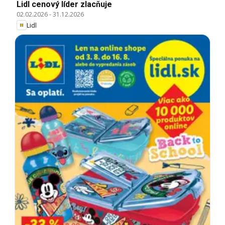
Lidl cenový líder zlacňuje
02.02.2026
-
31.12.2026
Lidl