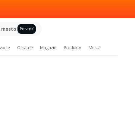
e mesto
Potvrdiť
vanie
Ostatné
Magazín
Produkty
Mestá