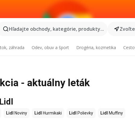
Hľadajte obchody, kategórie, produkty...
Zvoľt
tok, záhrada
Odev, obuv a šport
Drogéria, kozmetika
Cesto
kcia - aktuálny leták
Lidl
Lidl
Noviny
Lidl
Hurmikaki
Lidl
Polievky
Lidl
Muffiny