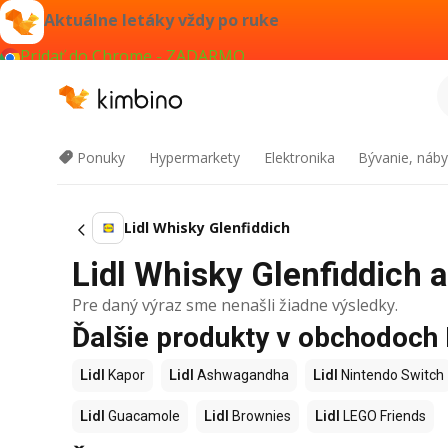
Aktuálne letáky vždy po ruke
Pridať do Chrome - ZADARMO
Ponuky
Hypermarkety
Elektronika
Bývanie, náby
Lidl Whisky Glenfiddich
Lidl Whisky Glenfiddich a
Pre daný výraz sme nenašli žiadne výsledky.
Ďalšie produkty v obchodoch 
Lidl
Kapor
Lidl
Ashwagandha
Lidl
Nintendo Switch
Lidl
Guacamole
Lidl
Brownies
Lidl
LEGO Friends