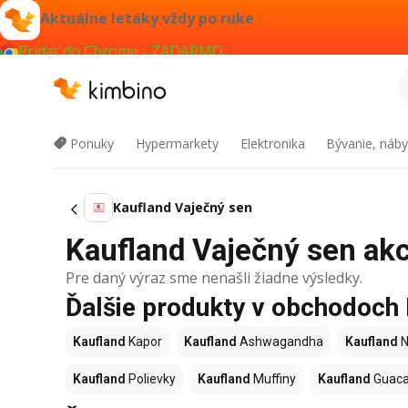
Aktuálne letáky vždy po ruke
Pridať do Chrome - ZADARMO
Ponuky
Hypermarkety
Elektronika
Bývanie, náby
Kaufland Vaječný sen
Kaufland Vaječný sen akci
Pre daný výraz sme nenašli žiadne výsledky.
Ďalšie produkty v obchodoch
Kaufland
Kapor
Kaufland
Ashwagandha
Kaufland
N
Kaufland
Polievky
Kaufland
Muffiny
Kaufland
Guac