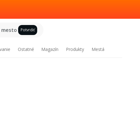
e mesto
Potvrdiť
vanie
Ostatné
Magazín
Produkty
Mestá