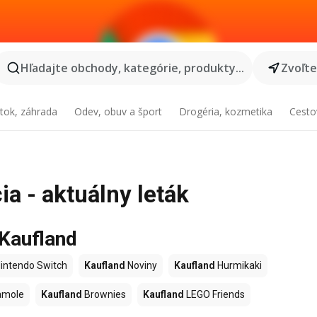
Hľadajte obchody, kategórie, produkty...
Zvoľt
tok, záhrada
Odev, obuv a šport
Drogéria, kozmetika
Cesto
a - aktuálny leták
 Kaufland
intendo Switch
Kaufland
Noviny
Kaufland
Hurmikaki
amole
Kaufland
Brownies
Kaufland
LEGO Friends