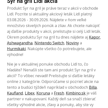
Syr na gril Lidl akcia
Produkt Syr na gril je práve teraz v akcii v obchode
Lidl. Pozrite si aktuálny akciový leták Lidl platný
03.08.2026 - 30.09.2026. Nájdete v ňom veľké
množstvo skvelých ponúk a zliav. Ak chcete nakúpiť
aj ďalšie produkty v akcii, prelistujte si celý Lidl leták.
Okrem poduktu Syr na gril tu dnes nájdete aj
Kapor
,
Ashwagandha
,
Nintendo Switch
,
Noviny
a
Hurmikaki
. Nakúpte všetko čo potrebujete, ale
výhodne!
Nie je v aktuálnej ponuke obchodu Lidl to, čo
hľadáte? Nenašli ste tam ani produkt Syr na gril v
akcii? To vôbec nevadí! Prelistujte si ďalšie letáky
online z kategórie. Odporúčame si pozrieť akcie na
tento a budúci týždeň napríklad v obchodoch
Billa
,
Kaufland
,
Libex
,
Koruna
a
Fresh
.
Kimbino.sk
je váš
partner v nakupovaní. Každý deň sa snaží zbierať
všetky výhodné akcie, zľavy a ponuky, aby ste vy