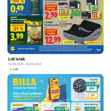
Lidl leták
03.08.2026
-
09.08.2026
Lidl