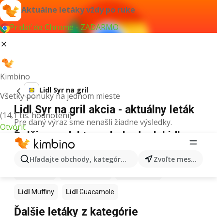
Aktuálne letáky vždy po ruke
Pridať do Chrome - ZADARMO
Kimbino
Lidl Syr na gril
Všetky ponuky na jednom mieste
Lidl Syr na gril akcia - aktuálny leták
(14,1 tis. hodnotení)
Pre daný výraz sme nenašli žiadne výsledky.
Otvoriť
Ďalšie produkty v obchodoch Lidl
Lidl
Kapor
Lidl
Ashwagandha
Lidl
Nintendo Switch
Hľadajte obchody, kategórie, produkty...
Zvoľte mesto
Lidl
Noviny
Lidl
Hurmikaki
Lidl
Polievky
Lidl
Muffiny
Lidl
Guacamole
Ďalšie letáky z kategórie