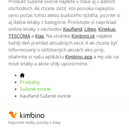
Produkt Sušené ovocie nájdete v zľave aj v ďalších
obchodoch. Ak chcete zistiť, kto ponúka najlepšiu
cenu počas tohto alebo budúceho týždňa, pozrite si
aj ďalšie letáky z kategórie. Prelistujte si napríklad
online letáky z obchodov
Kaufland
,
Libex
,
Kinekus
,
TESCOMA
a
Klas
. Na stránke
Kimbino.sk
nájdete
každý deň prehľad aktuálnych akcií. A ak chcete byť
informovaný o obľúbených akciách ako prvý,
stiahnite si našu aplikáciu
Kimbino app
a my vás na
nové letáky a akcie vždy upozorníme.
Produkty
Sušené ovocie
Kaufland Sušené ovocie
Najnovšie letáky, ponuky a zľavy