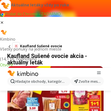
Aktuálne letáky vždy po ruke
Pridať do Chrome - ZADARMO
Kimbino
Kaufland Sušené ovocie
Všetky ponuky na jednom mieste
Kaufland Sušené ovocie akcia -
(14,1 tis. hodnotení)
aktuálny leták
Otvoriť
Hľadajte obchody, kategórie, produkty...
Zvoľte mesto