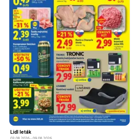
Lidl leták
03.08.2026
-
09.08.2026