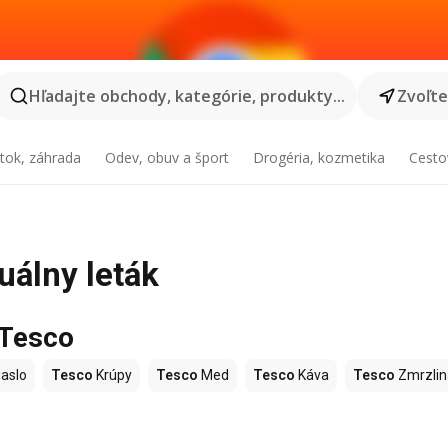
Hľadajte obchody, kategórie, produkty...
Zvoľt
tok, záhrada
Odev, obuv a šport
Drogéria, kozmetika
Cesto
uálny leták
 Tesco
aslo
Tesco
Krúpy
Tesco
Med
Tesco
Káva
Tesco
Zmrzlin