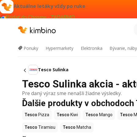
Aktuálne letáky vždy po ruke
Pridať do Chrome - ZADARMO
Ponuky
Hypermarkety
Elektronika
Bývanie, náby
Tesco Sulinka
Tesco Sulinka akcia - akt
Pre daný výraz sme nenašli žiadne výsledky.
Ďalšie produkty v obchodoch
Tesco
Pizza
Tesco
Kiwi
Tesco
Mango
Tesco
M
Tesco
Tiramisu
Tesco
Matcha