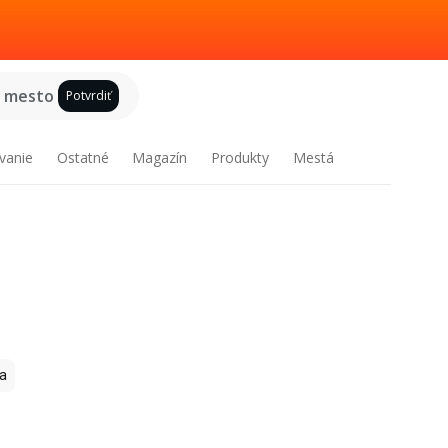
e mesto
Potvrdiť
vanie
Ostatné
Magazín
Produkty
Mestá
a