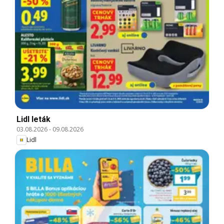
Lidl leták
03.08.2026
-
09.08.2026
Lidl