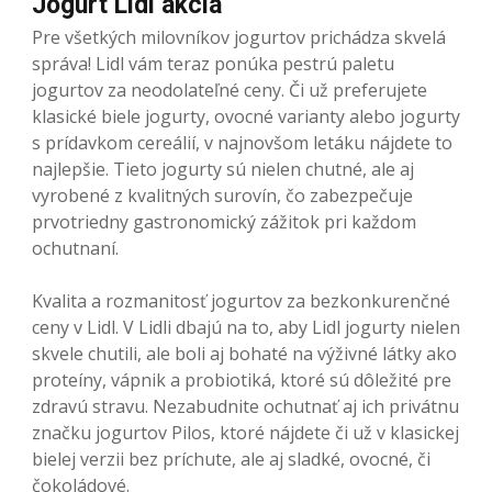
Jogurt Lidl akcia
Pre všetkých milovníkov jogurtov prichádza skvelá
správa! Lidl vám teraz ponúka pestrú paletu
jogurtov za neodolateľné ceny. Či už preferujete
klasické biele jogurty, ovocné varianty alebo jogurty
s prídavkom cereálií, v najnovšom letáku nájdete to
najlepšie. Tieto jogurty sú nielen chutné, ale aj
vyrobené z kvalitných surovín, čo zabezpečuje
prvotriedny gastronomický zážitok pri každom
ochutnaní.
Kvalita a rozmanitosť jogurtov za bezkonkurenčné
ceny v Lidl. V Lidli dbajú na to, aby Lidl jogurty nielen
skvele chutili, ale boli aj bohaté na výživné látky ako
proteíny, vápnik a probiotiká, ktoré sú dôležité pre
zdravú stravu. Nezabudnite ochutnať aj ich privátnu
značku jogurtov Pilos, ktoré nájdete či už v klasickej
bielej verzii bez príchute, ale aj sladké, ovocné, či
čokoládové.