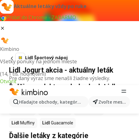
Aktuálne letáky vždy po ruke
Pridať do Chrome - ZADARMO
Kimbino
Lidl Športový nápoj
Všetky ponuky na jednom mieste
Lidl Jogurt akcia - aktuálny leták
(14,1 tis. hodnotení)
Pre daný výraz sme nenašli žiadne výsledky.
Otvoriť
Ďalšie produkty v obchodoch Lidl
Lidl
Kapor
Lidl
Ashwagandha
Lidl
Nintendo Switch
Hľadajte obchody, kategórie, produkty...
Zvoľte mesto
Lidl
Noviny
Lidl
Hurmikaki
Lidl
Polievky
Lidl
Muffiny
Lidl
Guacamole
Ďalšie letáky z kategórie