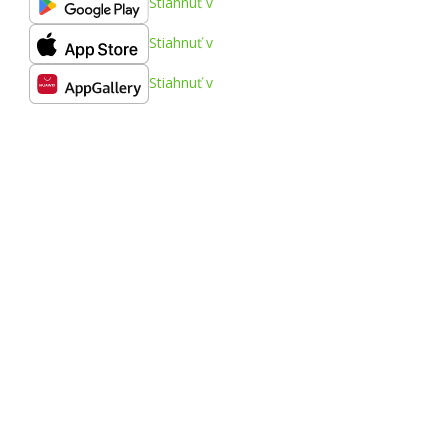
Stiahnuť v
Stiahnuť v
Stiahnuť v
Kimbino
FAQ
Kontakt
Nahlásiť obsah
Mestá
Produkty
Partnerstvo
Ako inzerovať
B2B zóna