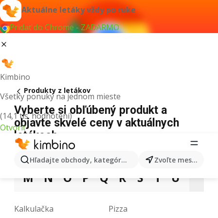
Aktuálne letáky vždy po ruke
Pridať do Chrome - ZADARMO
Kimbino
Produkty z letákov
Všetky ponuky na jednom mieste
Vyberte si obľúbený produkt a
(14,1 tis. hodnotení)
objavte skvelé ceny v aktuálnych
Otvoriť
letákoch
3
5
9
A
B
C
D
E
F
G
H
Hľadajte obchody, kategórie, produkty...
Zvoľte mesto
M
N
O
P
Q
R
S
T
U
V
Kalkulačka
Pizza