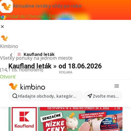
Aktuálne letáky vždy po ruke
Pridať do Chrome - ZADARMO
Kimbino
Kaufland leták
Všetky ponuky na jednom mieste
Kaufland leták » od 18.06.2026
(14,1 tis. hodnotení)
REKLAMA
Otvoriť
Hľadajte obchody, kategórie, produkty...
Zvoľte mesto