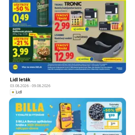
Lidl leták
03.08.2026
-
09.08.2026
Lidl