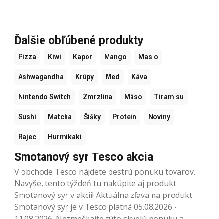
Ďalšie obľúbené produkty
Pizza
Kiwi
Kapor
Mango
Maslo
Ashwagandha
Krúpy
Med
Káva
Nintendo Switch
Zmrzlina
Mäso
Tiramisu
Sushi
Matcha
Šišky
Protein
Noviny
Rajec
Hurmikaki
Smotanový syr Tesco akcia
V obchode Tesco nájdete pestrú ponuku tovarov.
Navyše, tento týždeň tu nakúpite aj produkt
Smotanový syr v akcii! Aktuálna zľava na produkt
Smotanový syr je v Tesco platná 05.08.2026 -
11.08.2026. Nezmeškajte túto skvelú ponuku a