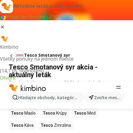
Aktuálne letáky vždy po ruke
Pridať do Chrome - ZADARMO
Kimbino
Tesco Smotanový syr
Všetky ponuky na jednom mieste
Tesco Smotanový syr akcia -
(14,1 tis. hodnotení)
aktuálny leták
Otvoriť
Pre daný výraz sme nenašli žiadne výsledky.
Ďalšie produkty v obchodoch Tesco
Hľadajte obchody, kategórie, produkty...
Zvoľte mesto
Tesco
Pizza
Tesco
Kiwi
Tesco
Mango
Tesco
Maslo
Tesco
Krúpy
Tesco
Med
Tesco
Káva
Tesco
Zmrzlina