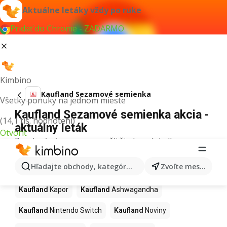
Aktuálne letáky vždy po ruke
Pridať do Chrome - ZADARMO
Kimbino
Kaufland Sezamové semienka
Všetky ponuky na jednom mieste
Kaufland Sezamové semienka akcia -
(14,1 tis. hodnotení)
aktuálny leták
Otvoriť
Pre daný výraz sme nenašli žiadne výsledky.
Ďalšie produkty v obchodoch
Hľadajte obchody, kategórie, produkty...
Zvoľte mesto
Kaufland
Kaufland
Kapor
Kaufland
Ashwagandha
Kaufland
Nintendo Switch
Kaufland
Noviny