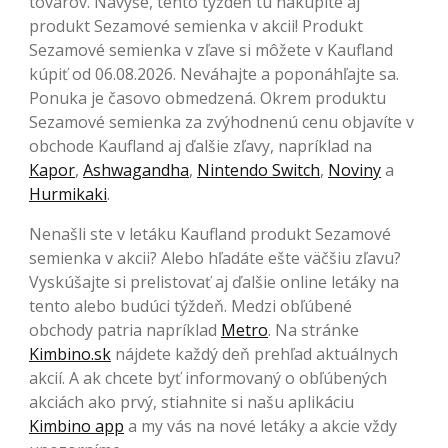
tovarov. Navyše, tento týždeň tu nakúpite aj
produkt Sezamové semienka v akcii! Produkt
Sezamové semienka v zľave si môžete v Kaufland
kúpiť od 06.08.2026. Neváhajte a poponáhľajte sa.
Ponuka je časovo obmedzená. Okrem produktu
Sezamové semienka za zvýhodnenú cenu objavíte v
obchode Kaufland aj ďalšie zľavy, napríklad na
Kapor
,
Ashwagandha
,
Nintendo Switch
,
Noviny
a
Hurmikaki
.
Nenašli ste v letáku Kaufland produkt Sezamové
semienka v akcii? Alebo hľadáte ešte väčšiu zľavu?
Vyskúšajte si prelistovať aj ďalšie online letáky na
tento alebo budúci týždeň. Medzi obľúbené
obchody patria napríklad
Metro
. Na stránke
Kimbino.sk
nájdete každý deň prehľad aktuálnych
akcií. A ak chcete byť informovaný o obľúbených
akciách ako prvý, stiahnite si našu aplikáciu
Kimbino app
a my vás na nové letáky a akcie vždy