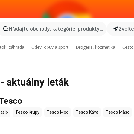
Hľadajte obchody, kategórie, produkty...
Zvoľt
tok, záhrada
Odev, obuv a šport
Drogéria, kozmetika
Cesto
- aktuálny leták
 Tesco
aslo
Tesco
Krúpy
Tesco
Med
Tesco
Káva
Tesco
Mäso