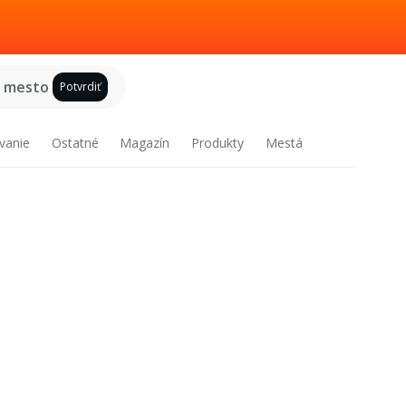
e mesto
Potvrdiť
vanie
Ostatné
Magazín
Produkty
Mestá