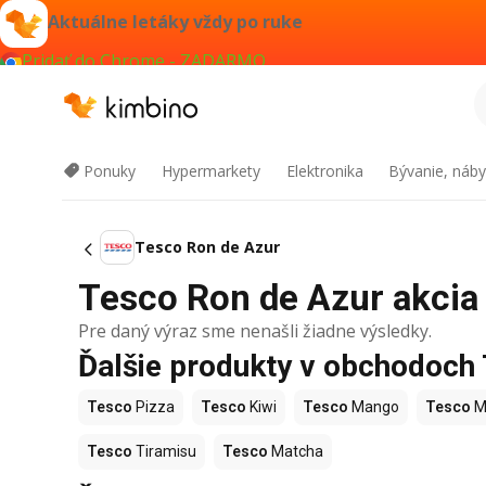
Aktuálne letáky vždy po ruke
Pridať do Chrome - ZADARMO
Ponuky
Hypermarkety
Elektronika
Bývanie, náby
Tesco Ron de Azur
Tesco Ron de Azur akcia 
Pre daný výraz sme nenašli žiadne výsledky.
Ďalšie produkty v obchodoch
Tesco
Pizza
Tesco
Kiwi
Tesco
Mango
Tesco
M
Tesco
Tiramisu
Tesco
Matcha