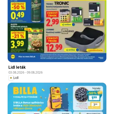
Lidl leták
03.08.2026
-
09.08.2026
Lidl