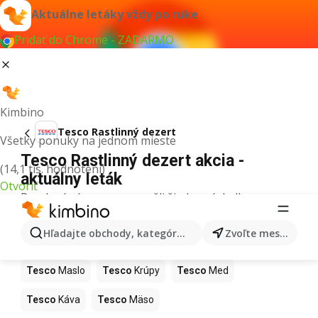
Aktuálne letáky vždy po ruke
Pridať do Chrome - ZADARMO
Kimbino
Tesco Rastlinný dezert
Všetky ponuky na jednom mieste
Tesco Rastlinný dezert akcia -
(14,1 tis. hodnotení)
aktuálny leták
Otvoriť
Pre daný výraz sme nenašli žiadne výsledky.
Ďalšie produkty v obchodoch Tesco
Hľadajte obchody, kategórie, produkty...
Zvoľte mesto
Tesco
Pizza
Tesco
Kiwi
Tesco
Mango
Tesco
Maslo
Tesco
Krúpy
Tesco
Med
Tesco
Káva
Tesco
Mäso