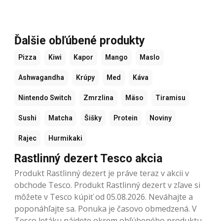
Ďalšie obľúbené produkty
Pizza
Kiwi
Kapor
Mango
Maslo
Ashwagandha
Krúpy
Med
Káva
Nintendo Switch
Zmrzlina
Mäso
Tiramisu
Sushi
Matcha
Šišky
Protein
Noviny
Rajec
Hurmikaki
Rastlinný dezert Tesco akcia
Produkt Rastlinný dezert je práve teraz v akcii v
obchode Tesco. Produkt Rastlinný dezert v zľave si
môžete v Tesco kúpiť od 05.08.2026. Neváhajte a
poponáhľajte sa. Ponuka je časovo obmedzená. V
Tesco letáku nájdete okrem obľúbeného produktu