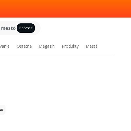
e mesto
Potvrdiť
vanie
Ostatné
Magazín
Produkty
Mestá
so