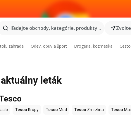
Hľadajte obchody, kategórie, produkty...
Zvoľt
tok, záhrada
Odev, obuv a šport
Drogéria, kozmetika
Cesto
 aktuálny leták
 Tesco
aslo
Tesco
Krúpy
Tesco
Med
Tesco
Zmrzlina
Tesco
Mä