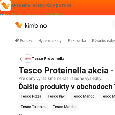
Aktuálne letáky vždy po ruke
Pridať do Chrome - ZADARMO
Ponuky
Hypermarkety
Elektronika
Bývanie, náby
Tesco Proteinella
Tesco Proteinella akcia -
Pre daný výraz sme nenašli žiadne výsledky.
Ďalšie produkty v obchodoch
Tesco
Pizza
Tesco
Kiwi
Tesco
Mango
Tesco
M
Tesco
Tiramisu
Tesco
Matcha