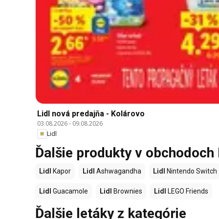
Lidl nová predajňa - Kolárovo
03.08.2026
-
09.08.2026
Lidl
Ďalšie produkty v obchodoch 
Lidl
Kapor
Lidl
Ashwagandha
Lidl
Nintendo Switch
Lidl
Guacamole
Lidl
Brownies
Lidl
LEGO Friends
Ďalšie letáky z kategórie