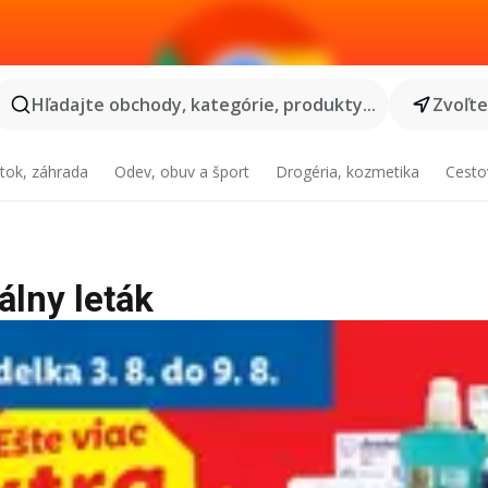
Hľadajte obchody, kategórie, produkty...
Zvoľt
tok, záhrada
Odev, obuv a šport
Drogéria, kozmetika
Cesto
uálny leták