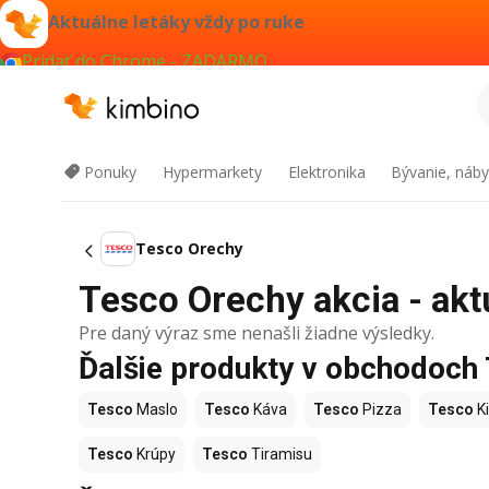
Aktuálne letáky vždy po ruke
Pridať do Chrome - ZADARMO
Ponuky
Hypermarkety
Elektronika
Bývanie, náby
Tesco Orechy
Tesco Orechy akcia - akt
Pre daný výraz sme nenašli žiadne výsledky.
Ďalšie produkty v obchodoch
Tesco
Maslo
Tesco
Káva
Tesco
Pizza
Tesco
Ki
Tesco
Krúpy
Tesco
Tiramisu