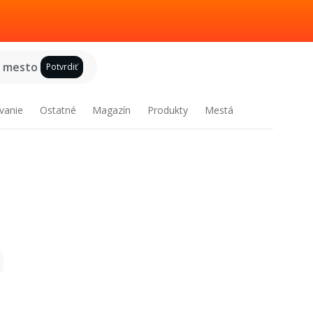
e mesto
Potvrdiť
vanie
Ostatné
Magazín
Produkty
Mestá