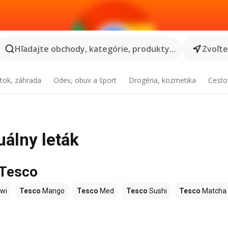
Hľadajte obchody, kategórie, produkty...
Zvoľt
tok, záhrada
Odev, obuv a šport
Drogéria, kozmetika
Cesto
uálny leták
 Tesco
wi
Tesco
Mango
Tesco
Med
Tesco
Sushi
Tesco
Matcha