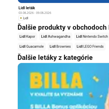
Lidl leták
03.08.2026
-
09.08.2026
Lidl
Ďalšie produkty v obchodoch 
Lidl
Kapor
Lidl
Ashwagandha
Lidl
Nintendo Switch
Lidl
Guacamole
Lidl
Brownies
Lidl
LEGO Friends
Ďalšie letáky z kategórie