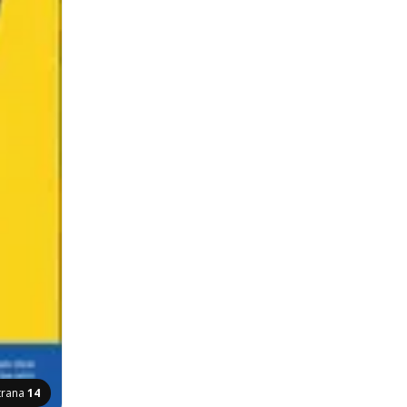
trana
14