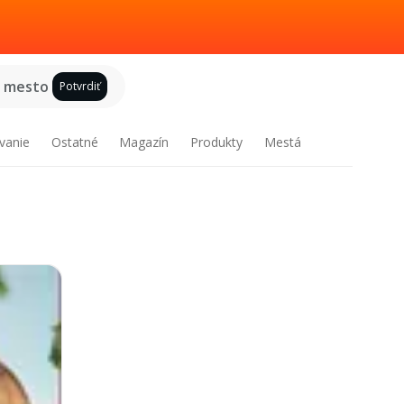
e mesto
Potvrdiť
vanie
Ostatné
Magazín
Produkty
Mestá