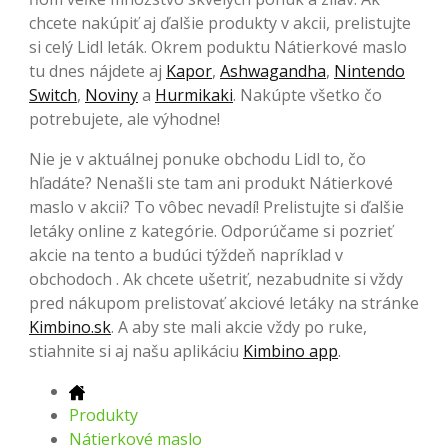
chcete nakúpiť aj ďalšie produkty v akcii, prelistujte
si celý Lidl leták. Okrem poduktu Nátierkové maslo
tu dnes nájdete aj
Kapor
,
Ashwagandha
,
Nintendo
Switch
,
Noviny
a
Hurmikaki
. Nakúpte všetko čo
potrebujete, ale výhodne!
Nie je v aktuálnej ponuke obchodu Lidl to, čo
hľadáte? Nenašli ste tam ani produkt Nátierkové
maslo v akcii? To vôbec nevadí! Prelistujte si ďalšie
letáky online z kategórie. Odporúčame si pozrieť
akcie na tento a budúci týždeň napríklad v
obchodoch . Ak chcete ušetriť, nezabudnite si vždy
pred nákupom prelistovať akciové letáky na stránke
Kimbino.sk
. A aby ste mali akcie vždy po ruke,
stiahnite si aj našu aplikáciu
Kimbino app
.
Produkty
Nátierkové maslo