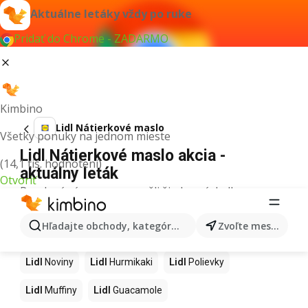
Aktuálne letáky vždy po ruke
Pridať do Chrome - ZADARMO
Kimbino
Lidl Nátierkové maslo
Všetky ponuky na jednom mieste
Lidl Nátierkové maslo akcia -
(14,1 tis. hodnotení)
aktuálny leták
Otvoriť
Pre daný výraz sme nenašli žiadne výsledky.
Ďalšie produkty v obchodoch Lidl
Hľadajte obchody, kategórie, produkty...
Zvoľte mesto
Lidl
Kapor
Lidl
Ashwagandha
Lidl
Nintendo Switch
Lidl
Noviny
Lidl
Hurmikaki
Lidl
Polievky
Lidl
Muffiny
Lidl
Guacamole