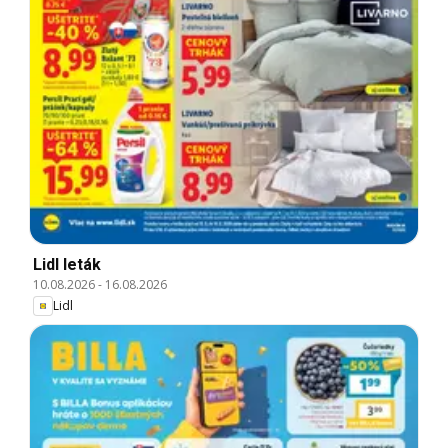
Lidl leták
10.08.2026
-
16.08.2026
Lidl