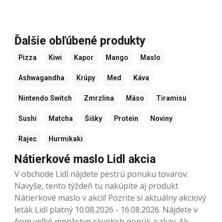
Ďalšie obľúbené produkty
Pizza
Kiwi
Kapor
Mango
Maslo
Ashwagandha
Krúpy
Med
Káva
Nintendo Switch
Zmrzlina
Mäso
Tiramisu
Sushi
Matcha
Šišky
Protein
Noviny
Rajec
Hurmikaki
Nátierkové maslo Lidl akcia
V obchode Lidl nájdete pestrú ponuku tovarov.
Navyše, tento týždeň tu nakúpite aj produkt
Nátierkové maslo v akcii! Pozrite si aktuálny akciový
leták Lidl platný 10.08.2026 - 16.08.2026. Nájdete v
ňom veľké množstvo skvelých ponúk a zliav. Ak