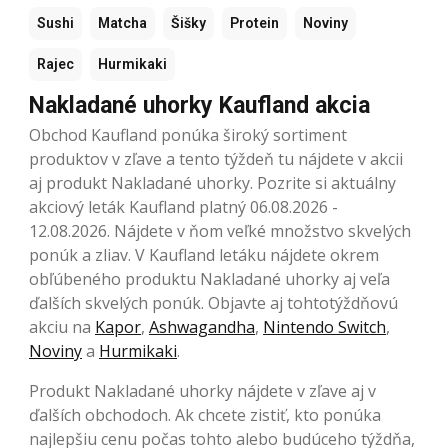
Sushi
Matcha
Šišky
Protein
Noviny
Rajec
Hurmikaki
Nakladané uhorky Kaufland akcia
Obchod Kaufland ponúka široký sortiment
produktov v zľave a tento týždeň tu nájdete v akcii
aj produkt Nakladané uhorky. Pozrite si aktuálny
akciový leták Kaufland platný 06.08.2026 -
12.08.2026. Nájdete v ňom veľké množstvo skvelých
ponúk a zliav. V Kaufland letáku nájdete okrem
obľúbeného produktu Nakladané uhorky aj veľa
ďalších skvelých ponúk. Objavte aj tohtotýždňovú
akciu na
Kapor
,
Ashwagandha
,
Nintendo Switch
,
Noviny
a
Hurmikaki
.
Produkt Nakladané uhorky nájdete v zľave aj v
ďalších obchodoch. Ak chcete zistiť, kto ponúka
najlepšiu cenu počas tohto alebo budúceho týždňa,