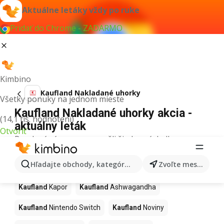
Aktuálne letáky vždy po ruke
Pridať do Chrome - ZADARMO
Kimbino
Kaufland Nakladané uhorky
Všetky ponuky na jednom mieste
Kaufland Nakladané uhorky akcia -
(14,1 tis. hodnotení)
aktuálny leták
Otvoriť
Pre daný výraz sme nenašli žiadne výsledky.
Ďalšie produkty v obchodoch
Hľadajte obchody, kategórie, produkty...
Zvoľte mesto
Kaufland
Kaufland
Kapor
Kaufland
Ashwagandha
Kaufland
Nintendo Switch
Kaufland
Noviny