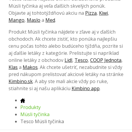
Müsli tyčinka aj veľa ďalších skvelých ponúk.
Objavte aj tohtotýždňovú akciu na
Pizza
,
Kiwi
,
Mango
,
Maslo
a
Med
.
Produkt Müsli tyčinka nájdete v zľave aj v ďalších
obchodoch. Ak chcete zistiť, kto ponúka najlepšiu
cenu počas tohto alebo budúceho týždňa, pozrite si
aj ďalšie letáky z kategórie. Prelistujte si napríklad
online letáky z obchodov
Lidl
,
Tesco
,
COOP Jednota
,
Klas
a
Makos
. Ak chcete ušetriť, nezabudnite si vždy
pred nákupom prelistovať akciové letáky na stránke
Kimbino.sk
. A aby ste mali akcie vždy po ruke,
stiahnite si aj našu aplikáciu
Kimbino app
.
Produkty
Müsli tyčinka
Tesco Müsli tyčinka