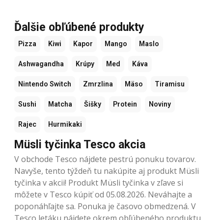
Ďalšie obľúbené produkty
Pizza
Kiwi
Kapor
Mango
Maslo
Ashwagandha
Krúpy
Med
Káva
Nintendo Switch
Zmrzlina
Mäso
Tiramisu
Sushi
Matcha
Šišky
Protein
Noviny
Rajec
Hurmikaki
Müsli tyčinka Tesco akcia
V obchode Tesco nájdete pestrú ponuku tovarov.
Navyše, tento týždeň tu nakúpite aj produkt Müsli
tyčinka v akcii! Produkt Müsli tyčinka v zľave si
môžete v Tesco kúpiť od 05.08.2026. Neváhajte a
poponáhľajte sa. Ponuka je časovo obmedzená. V
Tesco letáku nájdete okrem obľúbeného produktu