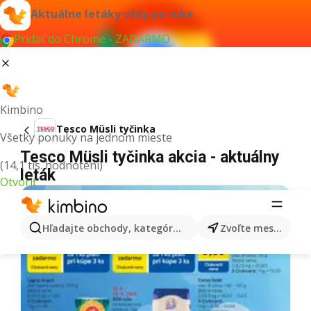
Aktuálne letáky vždy po ruke
Pridať do Chrome - ZADARMO
Kimbino
Tesco Müsli tyčinka
Všetky ponuky na jednom mieste
Tesco Müsli tyčinka akcia - aktuálny
(14,1 tis. hodnotení)
leták
Otvoriť
Hľadajte obchody, kategórie, produkty...
Zvoľte mesto