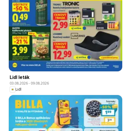
Lidl leták
03.08.2026
-
09.08.2026
Lidl