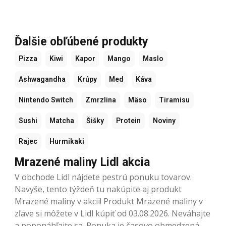
Ďalšie obľúbené produkty
Pizza
Kiwi
Kapor
Mango
Maslo
Ashwagandha
Krúpy
Med
Káva
Nintendo Switch
Zmrzlina
Mäso
Tiramisu
Sushi
Matcha
Šišky
Protein
Noviny
Rajec
Hurmikaki
Mrazené maliny Lidl akcia
V obchode Lidl nájdete pestrú ponuku tovarov.
Navyše, tento týždeň tu nakúpite aj produkt
Mrazené maliny v akcii! Produkt Mrazené maliny v
zľave si môžete v Lidl kúpiť od 03.08.2026. Neváhajte
a poponáhľajte sa. Ponuka je časovo obmedzená.