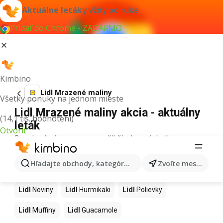
Aktuálne letáky vždy po ruke
Pridať do Chrome - ZADARMO
Kimbino
Lidl Mrazené maliny
Všetky ponuky na jednom mieste
Lidl Mrazené maliny akcia - aktuálny
(14,1 tis. hodnotení)
leták
Otvoriť
Pre daný výraz sme nenašli žiadne výsledky.
Ďalšie produkty v obchodoch Lidl
Hľadajte obchody, kategórie, produkty...
Zvoľte mesto
Lidl
Kapor
Lidl
Ashwagandha
Lidl
Nintendo Switch
Lidl
Noviny
Lidl
Hurmikaki
Lidl
Polievky
Lidl
Muffiny
Lidl
Guacamole