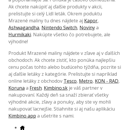
Ak chcete nakúpiť aj ďalšie produkty v akcii,
prelistujte si celý Lidl leták. Okrem poduktu
Mrazené maliny tu dnes nájdete aj
Kapor
,
Ashwagandha
,
Nintendo Switch
,
Noviny
a
Hurmikaki
. Nakúpte všetko čo potrebujete, ale
výhodne!
Produkt Mrazené maliny nájdete v zľave aj v ďalších
obchodoch. Ak chcete zistiť, kto ponúka najlepšiu
cenu počas tohto alebo budúceho týždňa, pozrite si
aj ďalšie letáky z kategórie. Prelistujte si napríklad
online letáky z obchodov
Tesco
,
Metro
,
KON - RAD
,
Koruna
a
Fresh
.
Kimbino.sk
je váš partner v
nakupovaní. Každý deň sa snaží zbierať všetky
výhodné akcie, zľavy a ponuky, aby ste vy mohli
nakupovať lacnejšie. Stiahnite si aj našu aplikáciu
Kimbino app
a ušetrite s nami.