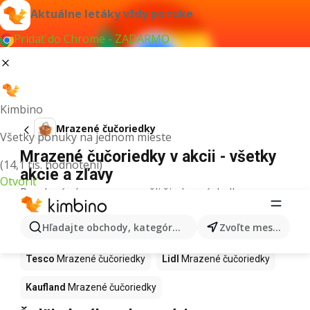
Aktuálne letáky vždy po ruke
Pridať do Chrome - ZADARMO
Kimbino
Mrazené čučoriedky
Všetky ponuky na jednom mieste
Mrazené čučoriedky v akcii - všetky
(14,1 tis. hodnotení)
akcie a zľavy
Otvoriť
Pre daný výraz sme nenašli žiadne výsledky.
Mrazené čučoriedky v akcii - Kde
Hľadajte obchody, kategórie, produkty...
Zvoľte mesto
kúpiť?
Tesco
Mrazené čučoriedky
Lidl
Mrazené čučoriedky
Kaufland
Mrazené čučoriedky