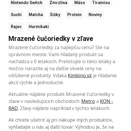
Nintendo Switch
Zmrzlina
Mäso
Tiramisu
Sushi
Matcha
Šišky
Protein
Noviny
Rajec
Hurmikaki
Mrazené čučoriedky v zľave
Mrazené čučoriedky za najlepšiu cenu? Ste na
správnom mieste. Vami hľadaný produkt sa
nachádza v 0 letákoch. Prelistujte si tieto letáky a
možno narazíte aj na ďalšie skvelé ceny na
obľúbené produkty. Vďaka
Kimbino.sk
je hľadanie
akcií rýchle a jednoduché.
Aktuálne nájdete produkt Mrazené čučoriedky v
zľave v nasledujúcich obchodoch:
Metro
a
KON -
RAD
. Zľavy nájdete napríklad v týchto letákoch:
Ak chcete ušetriť aj pri nákupe iných produktov,
vyhľadajte u nás aj ďalší tovar. Výhodou je, že na