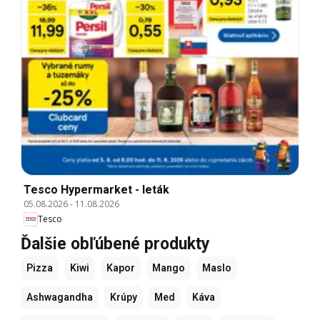
Tesco Hypermarket - leták
05.08.2026
-
11.08.2026
Tesco
Ďalšie obľúbené produkty
Pizza
Kiwi
Kapor
Mango
Maslo
Ashwagandha
Krúpy
Med
Káva