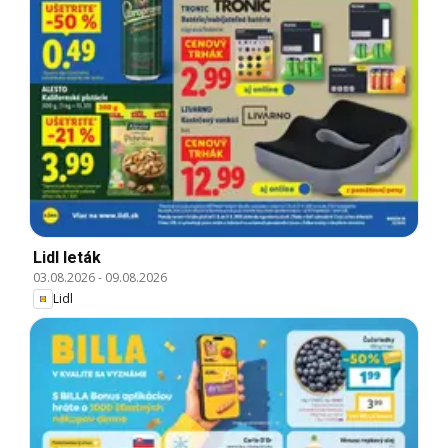
Lidl leták
03.08.2026
-
09.08.2026
Lidl