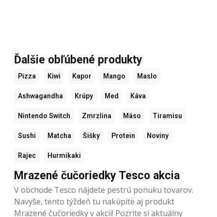
Ďalšie obľúbené produkty
Pizza
Kiwi
Kapor
Mango
Maslo
Ashwagandha
Krúpy
Med
Káva
Nintendo Switch
Zmrzlina
Mäso
Tiramisu
Sushi
Matcha
Šišky
Protein
Noviny
Rajec
Hurmikaki
Mrazené čučoriedky Tesco akcia
V obchode Tesco nájdete pestrú ponuku tovarov.
Navyše, tento týždeň tu nakúpite aj produkt
Mrazené čučoriedky v akcii! Pozrite si aktuálny