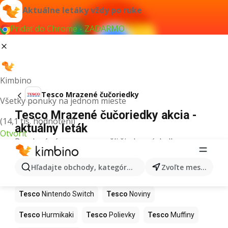
Aktuálne letáky vždy po ruke
Pridať do Chrome - ZADARMO
Kimbino
Tesco Mrazené čučoriedky
Všetky ponuky na jednom mieste
Tesco Mrazené čučoriedky akcia -
(14,1 tis. hodnotení)
aktuálny leták
Otvoriť
Pre daný výraz sme nenašli žiadne výsledky.
Ďalšie produkty v obchodoch Tesco
Hľadajte obchody, kategórie, produkty...
Zvoľte mesto
Tesco
Kapor
Tesco
Ashwagandha
Tesco
Nintendo Switch
Tesco
Noviny
Tesco
Hurmikaki
Tesco
Polievky
Tesco
Muffiny