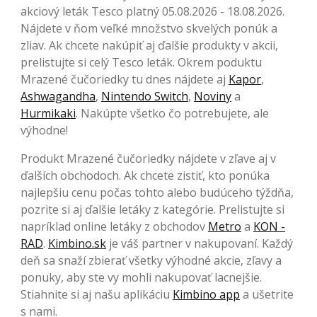
akciový leták Tesco platný 05.08.2026 - 18.08.2026.
Nájdete v ňom veľké množstvo skvelých ponúk a
zliav. Ak chcete nakúpiť aj ďalšie produkty v akcii,
prelistujte si celý Tesco leták. Okrem poduktu
Mrazené čučoriedky tu dnes nájdete aj
Kapor
,
Ashwagandha
,
Nintendo Switch
,
Noviny
a
Hurmikaki
. Nakúpte všetko čo potrebujete, ale
výhodne!
Produkt Mrazené čučoriedky nájdete v zľave aj v
ďalších obchodoch. Ak chcete zistiť, kto ponúka
najlepšiu cenu počas tohto alebo budúceho týždňa,
pozrite si aj ďalšie letáky z kategórie. Prelistujte si
napríklad online letáky z obchodov
Metro
a
KON -
RAD
.
Kimbino.sk
je váš partner v nakupovaní. Každý
deň sa snaží zbierať všetky výhodné akcie, zľavy a
ponuky, aby ste vy mohli nakupovať lacnejšie.
Stiahnite si aj našu aplikáciu
Kimbino app
a ušetrite
s nami.