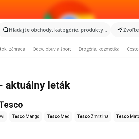
Hľadajte obchody, kategórie, produkty...
Zvoľt
tok, záhrada
Odev, obuv a šport
Drogéria, kozmetika
Cesto
- aktuálny leták
 Tesco
wi
Tesco
Mango
Tesco
Med
Tesco
Zmrzlina
Tesco
Mat