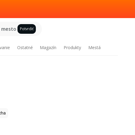
e mesto
Potvrdiť
vanie
Ostatné
Magazín
Produkty
Mestá
cha