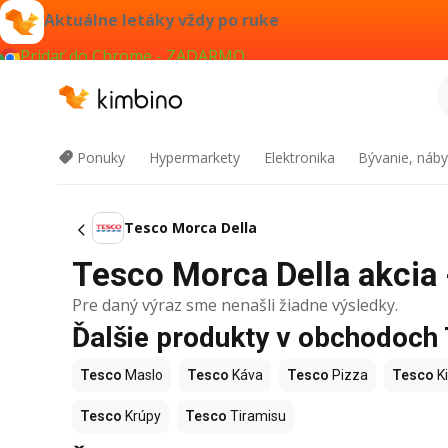
Aktuálne letáky vždy po ruke
Pridať do Chrome - ZADARMO
Ponuky
Hypermarkety
Elektronika
Bývanie, náby
Tesco Morca Della
Tesco Morca Della akcia 
Pre daný výraz sme nenašli žiadne výsledky.
Ďalšie produkty v obchodoch
Tesco
Maslo
Tesco
Káva
Tesco
Pizza
Tesco
Ki
Tesco
Krúpy
Tesco
Tiramisu