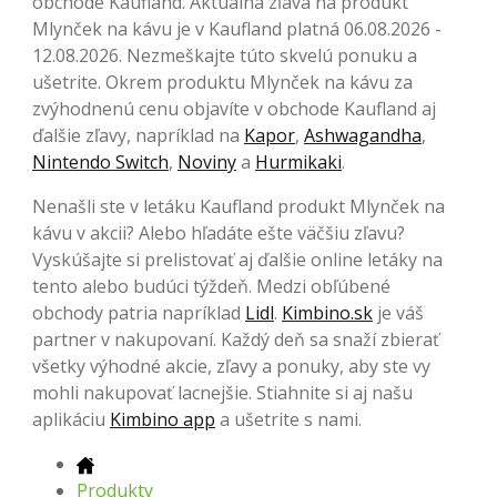
obchode Kaufland. Aktuálna zľava na produkt
Mlynček na kávu je v Kaufland platná 06.08.2026 -
12.08.2026. Nezmeškajte túto skvelú ponuku a
ušetrite. Okrem produktu Mlynček na kávu za
zvýhodnenú cenu objavíte v obchode Kaufland aj
ďalšie zľavy, napríklad na
Kapor
,
Ashwagandha
,
Nintendo Switch
,
Noviny
a
Hurmikaki
.
Nenašli ste v letáku Kaufland produkt Mlynček na
kávu v akcii? Alebo hľadáte ešte väčšiu zľavu?
Vyskúšajte si prelistovať aj ďalšie online letáky na
tento alebo budúci týždeň. Medzi obľúbené
obchody patria napríklad
Lidl
.
Kimbino.sk
je váš
partner v nakupovaní. Každý deň sa snaží zbierať
všetky výhodné akcie, zľavy a ponuky, aby ste vy
mohli nakupovať lacnejšie. Stiahnite si aj našu
aplikáciu
Kimbino app
a ušetrite s nami.
Produkty