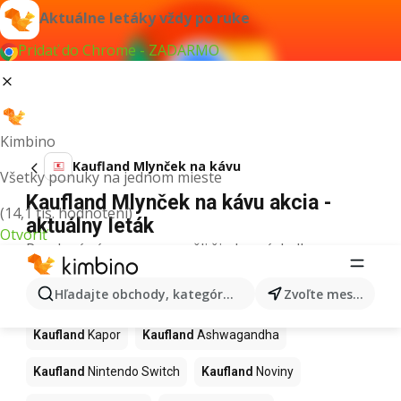
Aktuálne letáky vždy po ruke
Pridať do Chrome - ZADARMO
Kimbino
Kaufland Mlynček na kávu
Všetky ponuky na jednom mieste
Kaufland Mlynček na kávu akcia -
(14,1 tis. hodnotení)
aktuálny leták
Otvoriť
Pre daný výraz sme nenašli žiadne výsledky.
Ďalšie produkty v obchodoch
Hľadajte obchody, kategórie, produkty...
Zvoľte mesto
Kaufland
Kaufland
Kapor
Kaufland
Ashwagandha
Kaufland
Nintendo Switch
Kaufland
Noviny