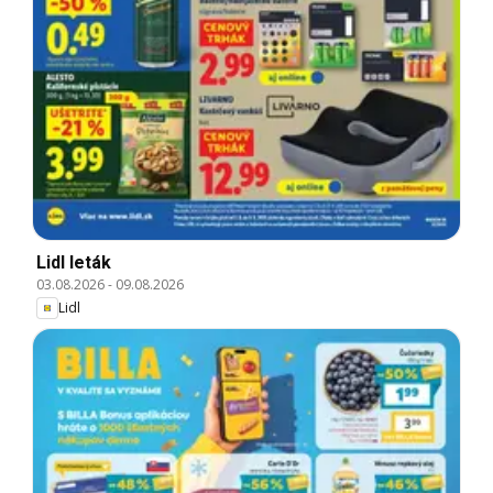
Lidl leták
03.08.2026
-
09.08.2026
Lidl