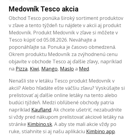
Medovník Tesco akcia
Obchod Tesco ponúka široký sortiment produktov
v zľave a tento týždeň tu nájdete v akcii aj produkt
Medovník. Produkt Medovník v zľave si môžete v
Tesco kúpiť od 05.08.2026. Neváhajte a
poponáhľajte sa. Ponuka je časovo obmedzená.
Okrem produktu Medovník za zvýhodnenú cenu
objavíte v obchode Tesco aj ďalšie zľavy, napríklad
na
Pizza
,
Kiwi
,
Mango
,
Maslo
a
Med
.
Nenašli ste v letáku Tesco produkt Medovník v
akcii? Alebo hľadáte ešte väčšiu zľavu? Vyskúšajte si
prelistovať aj ďalšie online letáky na tento alebo
budúci týždeň. Medzi obľúbené obchody patria
napríklad
Kaufland
. Ak chcete ušetriť, nezabudnite
si vždy pred nákupom prelistovať akciové letáky na
stránke
Kimbino.sk
. A aby ste mali akcie vždy po
ruke, stiahnite si aj našu aplikáciu
Kimbino app
.