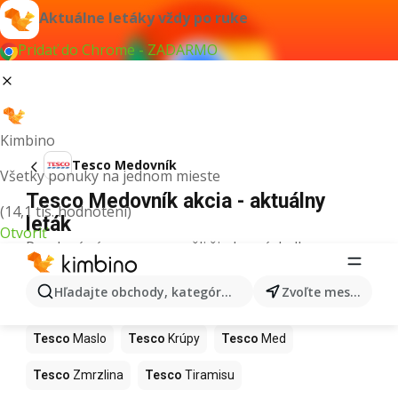
Aktuálne letáky vždy po ruke
Pridať do Chrome - ZADARMO
Kimbino
Tesco Medovník
Všetky ponuky na jednom mieste
Tesco Medovník akcia - aktuálny
(14,1 tis. hodnotení)
leták
Otvoriť
Pre daný výraz sme nenašli žiadne výsledky.
Ďalšie produkty v obchodoch Tesco
Hľadajte obchody, kategórie, produkty...
Zvoľte mesto
Tesco
Pizza
Tesco
Kiwi
Tesco
Mango
Tesco
Maslo
Tesco
Krúpy
Tesco
Med
Tesco
Zmrzlina
Tesco
Tiramisu