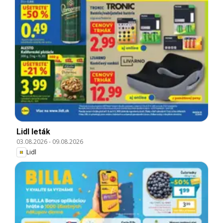
Lidl leták
03.08.2026
-
09.08.2026
Lidl