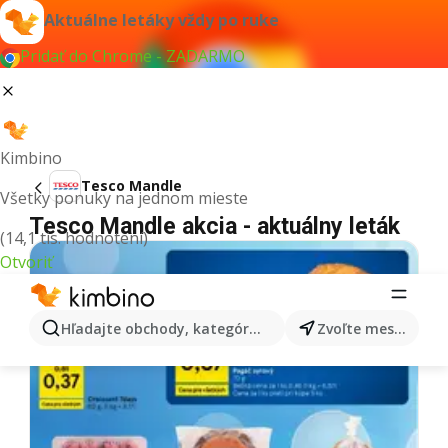
Aktuálne letáky vždy po ruke
Pridať do Chrome - ZADARMO
Kimbino
Tesco Mandle
Všetky ponuky na jednom mieste
Tesco Mandle akcia - aktuálny leták
(14,1 tis. hodnotení)
Otvoriť
Hľadajte obchody, kategórie, produkty...
Zvoľte mesto