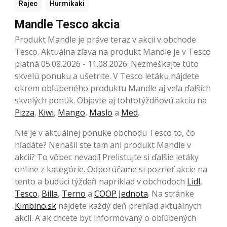
Rajec
Hurmikaki
Mandle Tesco akcia
Produkt Mandle je práve teraz v akcii v obchode
Tesco. Aktuálna zľava na produkt Mandle je v Tesco
platná 05.08.2026 - 11.08.2026. Nezmeškajte túto
skvelú ponuku a ušetrite. V Tesco letáku nájdete
okrem obľúbeného produktu Mandle aj veľa ďalších
skvelých ponúk. Objavte aj tohtotýždňovú akciu na
Pizza
,
Kiwi
,
Mango
,
Maslo
a
Med
.
Nie je v aktuálnej ponuke obchodu Tesco to, čo
hľadáte? Nenašli ste tam ani produkt Mandle v
akcii? To vôbec nevadí! Prelistujte si ďalšie letáky
online z kategórie. Odporúčame si pozrieť akcie na
tento a budúci týždeň napríklad v obchodoch
Lidl
,
Tesco
,
Billa
,
Terno
a
COOP Jednota
. Na stránke
Kimbino.sk
nájdete každý deň prehľad aktuálnych
akcií. A ak chcete byť informovaný o obľúbených