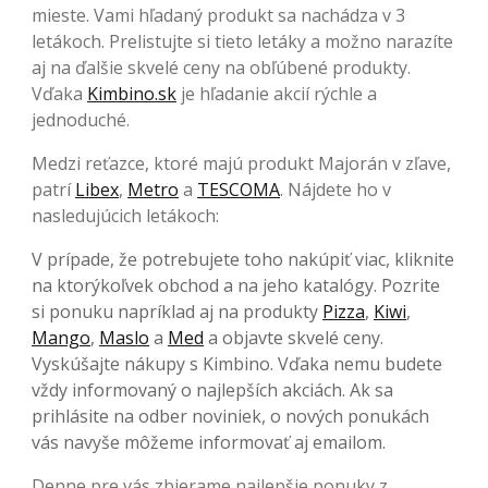
mieste. Vami hľadaný produkt sa nachádza v 3
letákoch. Prelistujte si tieto letáky a možno narazíte
aj na ďalšie skvelé ceny na obľúbené produkty.
Vďaka
Kimbino.sk
je hľadanie akcií rýchle a
jednoduché.
Medzi reťazce, ktoré majú produkt Majorán v zľave,
patrí
Libex
,
Metro
a
TESCOMA
. Nájdete ho v
nasledujúcich letákoch:
V prípade, že potrebujete toho nakúpiť viac, kliknite
na ktorýkoľvek obchod a na jeho katalógy. Pozrite
si ponuku napríklad aj na produkty
Pizza
,
Kiwi
,
Mango
,
Maslo
a
Med
a objavte skvelé ceny.
Vyskúšajte nákupy s Kimbino. Vďaka nemu budete
vždy informovaný o najlepších akciách. Ak sa
prihlásite na odber noviniek, o nových ponukách
vás navyše môžeme informovať aj emailom.
Denne pre vás zbierame najlepšie ponuky z