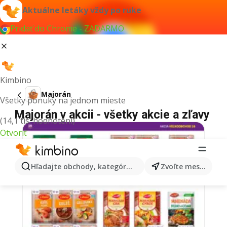
Aktuálne letáky vždy po ruke
Pridať do Chrome - ZADARMO
Kimbino
Majorán
Všetky ponuky na jednom mieste
Majorán v akcii - všetky akcie a zľavy
(14,1 tis. hodnotení)
Otvoriť
Hľadajte obchody, kategórie, produkty...
Zvoľte mesto