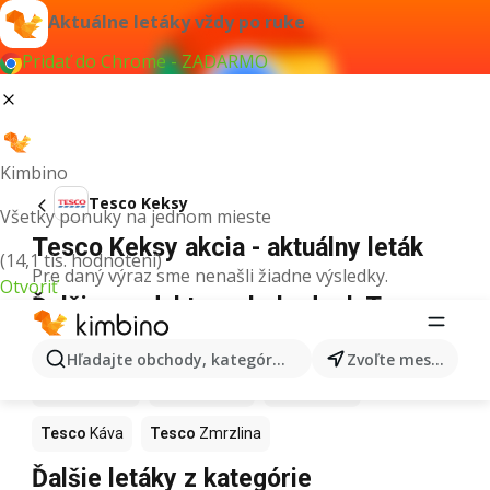
Aktuálne letáky vždy po ruke
Pridať do Chrome - ZADARMO
Kimbino
Tesco Keksy
Všetky ponuky na jednom mieste
Tesco Keksy akcia - aktuálny leták
(14,1 tis. hodnotení)
Pre daný výraz sme nenašli žiadne výsledky.
Otvoriť
Ďalšie produkty v obchodoch Tesco
Tesco
Pizza
Tesco
Kiwi
Tesco
Mango
Hľadajte obchody, kategórie, produkty...
Zvoľte mesto
Tesco
Maslo
Tesco
Krúpy
Tesco
Med
Tesco
Káva
Tesco
Zmrzlina
Ďalšie letáky z kategórie