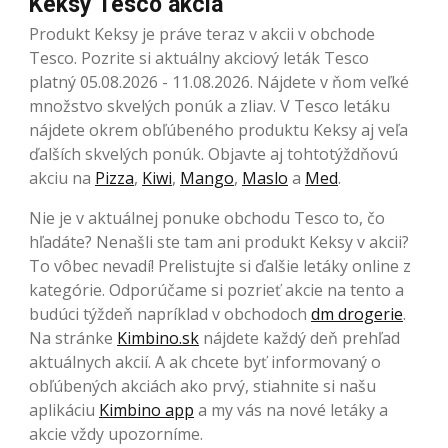
Keksy Tesco akcia
Produkt Keksy je práve teraz v akcii v obchode
Tesco. Pozrite si aktuálny akciový leták Tesco
platný 05.08.2026 - 11.08.2026. Nájdete v ňom veľké
množstvo skvelých ponúk a zliav. V Tesco letáku
nájdete okrem obľúbeného produktu Keksy aj veľa
ďalších skvelých ponúk. Objavte aj tohtotýždňovú
akciu na
Pizza
,
Kiwi
,
Mango
,
Maslo
a
Med
.
Nie je v aktuálnej ponuke obchodu Tesco to, čo
hľadáte? Nenašli ste tam ani produkt Keksy v akcii?
To vôbec nevadí! Prelistujte si ďalšie letáky online z
kategórie. Odporúčame si pozrieť akcie na tento a
budúci týždeň napríklad v obchodoch
dm drogerie
.
Na stránke
Kimbino.sk
nájdete každý deň prehľad
aktuálnych akcií. A ak chcete byť informovaný o
obľúbených akciách ako prvý, stiahnite si našu
aplikáciu
Kimbino app
a my vás na nové letáky a
akcie vždy upozorníme.