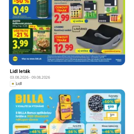
Lidl leták
03.08.2026
-
09.08.2026
Lidl