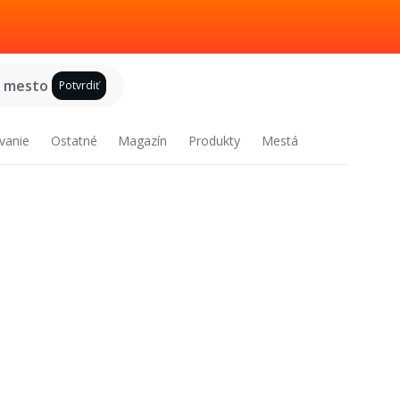
e mesto
Potvrdiť
vanie
Ostatné
Magazín
Produkty
Mestá