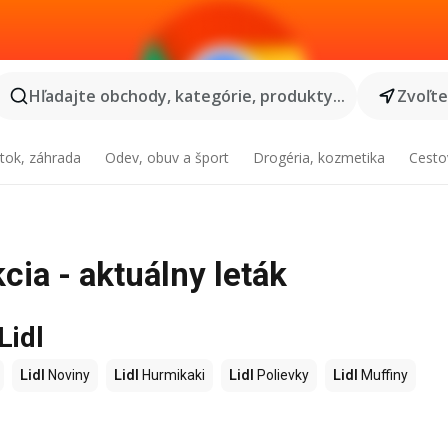
Hľadajte obchody, kategórie, produkty...
Zvoľt
tok, záhrada
Odev, obuv a šport
Drogéria, kozmetika
Cesto
cia - aktuálny leták
Lidl
Lidl
Noviny
Lidl
Hurmikaki
Lidl
Polievky
Lidl
Muffiny