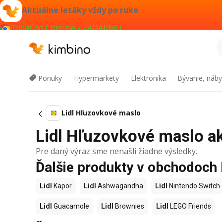
Aktuálne letáky vždy po ruke
Pridať do Chrome - ZADARMO
Ponuky
Hypermarkety
Elektronika
Bývanie, náby
Lidl Hľuzovkové maslo
Lidl Hľuzovkové maslo ak
Pre daný výraz sme nenašli žiadne výsledky.
Ďalšie produkty v obchodoch 
Lidl
Kapor
Lidl
Ashwagandha
Lidl
Nintendo Switch
Lidl
Guacamole
Lidl
Brownies
Lidl
LEGO Friends