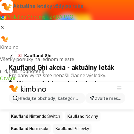
Aktuálne letáky vždy po ruke
Pridať do Chrome - ZADARMO
Kimbino
Kaufland Ghi
Všetky ponuky na jednom mieste
Kaufland Ghi akcia - aktuálny leták
(14,1 tis. hodnotení)
Pre daný výraz sme nenašli žiadne výsledky.
Otvoriť
Ďalšie produkty v obchodoch
Kaufland
Hľadajte obchody, kategórie, produkty...
Zvoľte mesto
Kaufland
Kapor
Kaufland
Ashwagandha
Kaufland
Nintendo Switch
Kaufland
Noviny
Kaufland
Hurmikaki
Kaufland
Polievky