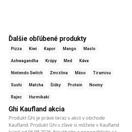
Ďalšie obľúbené produkty
Pizza
Kiwi
Kapor
Mango
Maslo
Ashwagandha
Krúpy
Med
Káva
Nintendo Switch
Zmrzlina
Mäso
Tiramisu
Sushi
Matcha
Šišky
Protein
Noviny
Rajec
Hurmikaki
Ghi Kaufland akcia
Produkt Ghi je práve teraz v akcii v obchode
Kaufland. Produkt Ghi v zľave si môžete v Kaufland
kúpiť od 06.08.2026. Neváhajte a poponáhľajte sa.