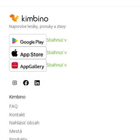
Najnovšie letáky, ponuky a zľavy
Stiahnuť v
Stiahnuť v
Stiahnuť v
Kimbino
FAQ
Kontakt
Nahlásiť obsah
Mestá
Produkty