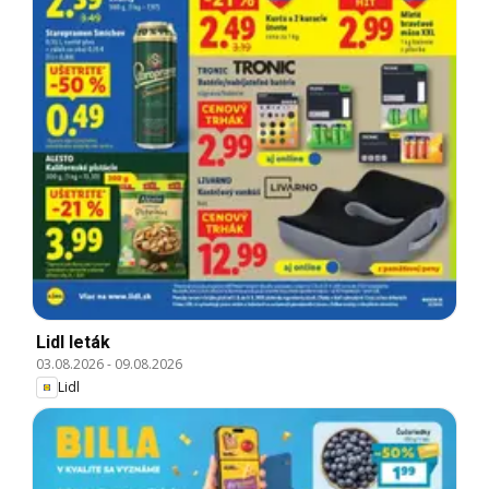
Lidl leták
03.08.2026
-
09.08.2026
Lidl