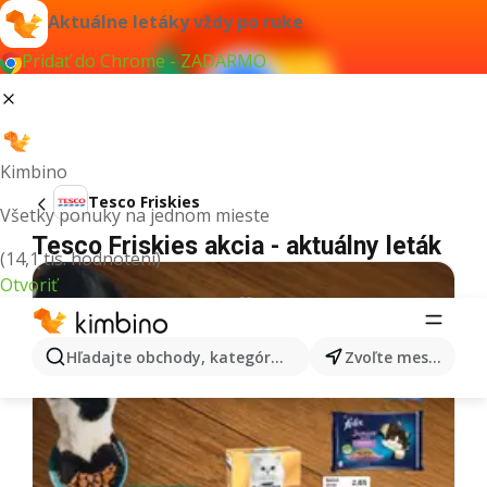
Aktuálne letáky vždy po ruke
Pridať do Chrome - ZADARMO
Kimbino
Tesco Friskies
Všetky ponuky na jednom mieste
Tesco Friskies akcia - aktuálny leták
(14,1 tis. hodnotení)
Otvoriť
Hľadajte obchody, kategórie, produkty...
Zvoľte mesto