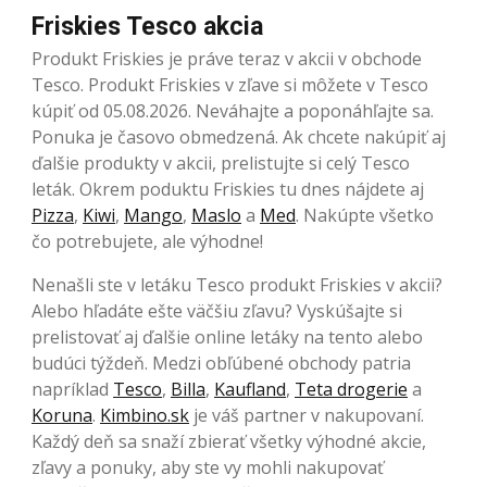
Friskies Tesco akcia
Produkt Friskies je práve teraz v akcii v obchode
Tesco. Produkt Friskies v zľave si môžete v Tesco
kúpiť od 05.08.2026. Neváhajte a poponáhľajte sa.
Ponuka je časovo obmedzená. Ak chcete nakúpiť aj
ďalšie produkty v akcii, prelistujte si celý Tesco
leták. Okrem poduktu Friskies tu dnes nájdete aj
Pizza
,
Kiwi
,
Mango
,
Maslo
a
Med
. Nakúpte všetko
čo potrebujete, ale výhodne!
Nenašli ste v letáku Tesco produkt Friskies v akcii?
Alebo hľadáte ešte väčšiu zľavu? Vyskúšajte si
prelistovať aj ďalšie online letáky na tento alebo
budúci týždeň. Medzi obľúbené obchody patria
napríklad
Tesco
,
Billa
,
Kaufland
,
Teta drogerie
a
Koruna
.
Kimbino.sk
je váš partner v nakupovaní.
Každý deň sa snaží zbierať všetky výhodné akcie,
zľavy a ponuky, aby ste vy mohli nakupovať