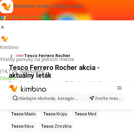
Aktuálne letáky vždy po ruke
Pridať do Chrome - ZADARMO
Kimbino
Tesco Ferrero Rocher
Všetky ponuky na jednom mieste
Tesco Ferrero Rocher akcia -
(14,1 tis. hodnotení)
aktuálny leták
Otvoriť
Pre daný výraz sme nenašli žiadne výsledky.
Ďalšie produkty v obchodoch Tesco
Hľadajte obchody, kategórie, produkty...
Zvoľte mesto
Tesco
Pizza
Tesco
Kiwi
Tesco
Mango
Tesco
Maslo
Tesco
Krúpy
Tesco
Med
Tesco
Káva
Tesco
Zmrzlina