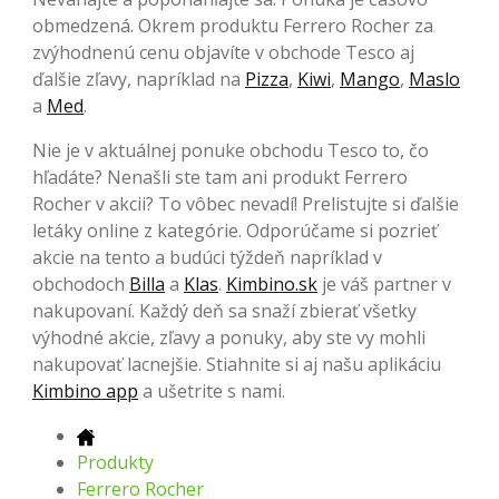
obmedzená. Okrem produktu Ferrero Rocher za
zvýhodnenú cenu objavíte v obchode Tesco aj
ďalšie zľavy, napríklad na
Pizza
,
Kiwi
,
Mango
,
Maslo
a
Med
.
Nie je v aktuálnej ponuke obchodu Tesco to, čo
hľadáte? Nenašli ste tam ani produkt Ferrero
Rocher v akcii? To vôbec nevadí! Prelistujte si ďalšie
letáky online z kategórie. Odporúčame si pozrieť
akcie na tento a budúci týždeň napríklad v
obchodoch
Billa
a
Klas
.
Kimbino.sk
je váš partner v
nakupovaní. Každý deň sa snaží zbierať všetky
výhodné akcie, zľavy a ponuky, aby ste vy mohli
nakupovať lacnejšie. Stiahnite si aj našu aplikáciu
Kimbino app
a ušetrite s nami.
Produkty
Ferrero Rocher