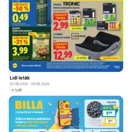
Lidl leták
03.08.2026
-
09.08.2026
Lidl