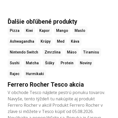
Ďalšie obľúbené produkty
Pizza
Kiwi
Kapor
Mango
Maslo
Ashwagandha
Krúpy
Med
Káva
Nintendo Switch
Zmrzlina
Mäso
Tiramisu
Sushi
Matcha
Šišky
Protein
Noviny
Rajec
Hurmikaki
Ferrero Rocher Tesco akcia
V obchode Tesco nájdete pestrú ponuku tovarov.
Navyše, tento týždeň tu nakúpite aj produkt
Ferrero Rocher v akcii! Produkt Ferrero Rocher v
zľave si môžete v Tesco kúpiť od 05.08.2026.
Neváhajte a poponáhľajte sa. Ponuka je časovo