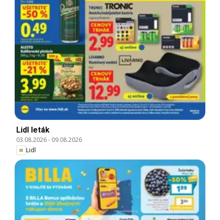
Lidl leták
03.08.2026
-
09.08.2026
Lidl