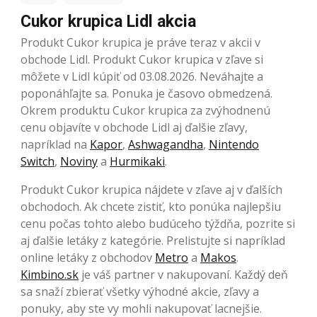
Cukor krupica Lidl akcia
Produkt Cukor krupica je práve teraz v akcii v
obchode Lidl. Produkt Cukor krupica v zľave si
môžete v Lidl kúpiť od 03.08.2026. Neváhajte a
poponáhľajte sa. Ponuka je časovo obmedzená.
Okrem produktu Cukor krupica za zvýhodnenú
cenu objavíte v obchode Lidl aj ďalšie zľavy,
napríklad na
Kapor
,
Ashwagandha
,
Nintendo
Switch
,
Noviny
a
Hurmikaki
.
Produkt Cukor krupica nájdete v zľave aj v ďalších
obchodoch. Ak chcete zistiť, kto ponúka najlepšiu
cenu počas tohto alebo budúceho týždňa, pozrite si
aj ďalšie letáky z kategórie. Prelistujte si napríklad
online letáky z obchodov
Metro
a
Makos
.
Kimbino.sk
je váš partner v nakupovaní. Každý deň
sa snaží zbierať všetky výhodné akcie, zľavy a
ponuky, aby ste vy mohli nakupovať lacnejšie.