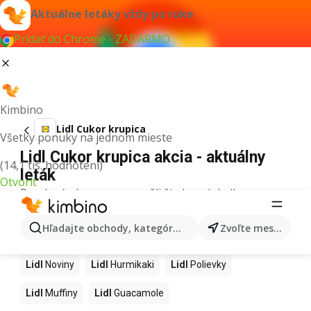
Aktuálne letáky vždy po ruke
Pridať do Chrome - ZADARMO
Kimbino
Lidl Cukor krupica
Všetky ponuky na jednom mieste
Lidl Cukor krupica akcia - aktuálny
(14,1 tis. hodnotení)
leták
Otvoriť
Pre daný výraz sme nenašli žiadne výsledky.
Ďalšie produkty v obchodoch Lidl
Hľadajte obchody, kategórie, produkty...
Zvoľte mesto
Lidl
Kapor
Lidl
Ashwagandha
Lidl
Nintendo Switch
Lidl
Noviny
Lidl
Hurmikaki
Lidl
Polievky
Lidl
Muffiny
Lidl
Guacamole