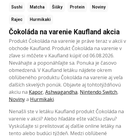
Sushi
Matcha
Šišky
Protein
Noviny
Rajec
Hurmikaki
Čokoláda na varenie Kaufland akcia
Produkt Čokoláda na varenie je práve teraz v akcii v
obchode Kaufland. Produkt Čokoláda na varenie v
zľave si môžete v Kaufland kúpiť od 06.08.2026.
Neváhajte a poponáhľajte sa. Ponuka je časovo
obmedzená. V Kaufland letáku nájdete okrem
obľúbeného produktu Čokoláda na varenie aj veľa
ďalších skvelých ponúk. Objavte aj tohtotýždňovú
akciu na
Kapor
,
Ashwagandha
,
Nintendo Switch
,
Noviny
a
Hurmikaki
.
Nenašli ste v letáku Kaufland produkt Čokoláda na
varenie v akcii? Alebo hľadáte ešte väčšiu zľavu?
Vyskúšajte si prelistovať aj ďalšie online letáky na
tento alebo budúci týždeň. Medzi obľúbené