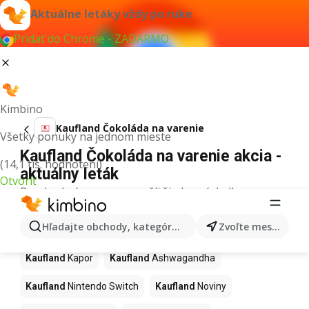
Aktuálne letáky vždy po ruke
Pridať do Chrome - ZADARMO
Kimbino
Kaufland Čokoláda na varenie
Všetky ponuky na jednom mieste
Kaufland Čokoláda na varenie akcia -
(14,1 tis. hodnotení)
aktuálny leták
Otvoriť
Pre daný výraz sme nenašli žiadne výsledky.
Ďalšie produkty v obchodoch
Hľadajte obchody, kategórie, produkty...
Zvoľte mesto
Kaufland
Kaufland
Kapor
Kaufland
Ashwagandha
Kaufland
Nintendo Switch
Kaufland
Noviny