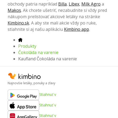
obchody patria napríklad
Billa
,
Libex
,
Milk Agro
a
Makos
. Ak chcete ušetriť, nezabudnite si vždy pred
nákupom prelistovať akciové letáky na stránke
Kimbino.sk
. A aby ste mali akcie vždy po ruke,
stiahnite si aj našu aplikáciu
Kimbino app
.
Produkty
Čokoláda na varenie
Kaufland Čokoláda na varenie
Najnovšie letáky, ponuky a zľavy
Stiahnuť v
Stiahnuť v
Stiahnuť v