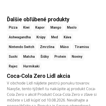
Ďalšie obľúbené produkty
Pizza
Kiwi
Kapor
Mango
Maslo
Ashwagandha
Krúpy
Med
Káva
Nintendo Switch
Zmrzlina
Mäso
Tiramisu
Sushi
Matcha
Šišky
Protein
Noviny
Rajec
Hurmikaki
Coca-Cola Zero Lidl akcia
V obchode Lidl nájdete pestrú ponuku tovarov.
Navyše, tento týždeň tu nakúpite aj produkt Coca-
Cola Zero v akcii! Produkt Coca-Cola Zero v zľave si
môžete v Lidl kúpiť od 10.08.2026. Neváhajte a
poponáhľajte sa. Ponuka je časovo obmedzená.