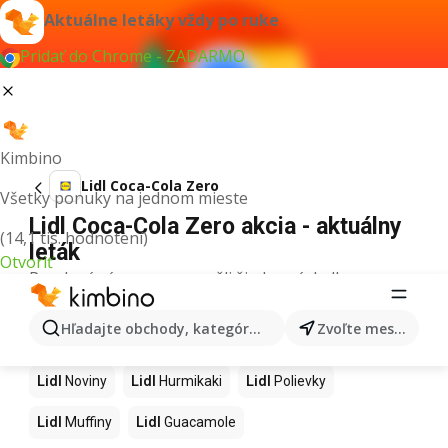
Aktuálne letáky vždy po ruke
Pridať do Chrome - ZADARMO
Kimbino
Lidl Coca-Cola Zero
Všetky ponuky na jednom mieste
Lidl Coca-Cola Zero akcia - aktuálny
(14,1 tis. hodnotení)
leták
Otvoriť
Pre daný výraz sme nenašli žiadne výsledky.
Ďalšie produkty v obchodoch Lidl
Hľadajte obchody, kategórie, produkty...
Zvoľte mesto
Lidl
Kapor
Lidl
Ashwagandha
Lidl
Nintendo Switch
Lidl
Noviny
Lidl
Hurmikaki
Lidl
Polievky
Lidl
Muffiny
Lidl
Guacamole