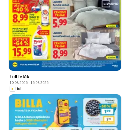
Lidl leták
10.08.2026
-
16.08.2026
Lidl