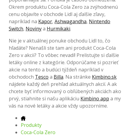
Okrem produktu Coca-Cola Zero za zvýhodnenú
cenu objavíte v obchode Lidl aj ďalšie zľavy,
napríklad na
Kapor
,
Ashwagandha
,
Nintendo
Switch
,
Noviny
a
Hurmikaki
.
Nie je v aktuálnej ponuke obchodu Lidl to, čo
hľadáte? Nenašli ste tam ani produkt Coca-Cola
Zero v akcii? To vôbec nevadí! Prelistujte si ďalšie
letáky online z kategórie. Odporúčame si pozrieť
akcie na tento a budúci týždeň napríklad v
obchodoch
Tesco
a
Billa
. Na stránke
Kimbino.sk
nájdete každý deň prehľad aktuálnych akcií. A ak
chcete byť informovaný o obľúbených akciách ako
prvý, stiahnite si našu aplikáciu
Kimbino app
a my
vás na nové letáky a akcie vždy upozorníme.
Produkty
Coca-Cola Zero