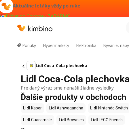
Aktuálne letáky vždy po ruke
Pridať do Chrome - ZADARMO
Ponuky
Hypermarkety
Elektronika
Bývanie, náby
Lidl Coca-Cola plechovka
Lidl Coca-Cola plechovka 
Pre daný výraz sme nenašli žiadne výsledky.
Ďalšie produkty v obchodoch 
Lidl
Kapor
Lidl
Ashwagandha
Lidl
Nintendo Switch
Lidl
Guacamole
Lidl
Brownies
Lidl
LEGO Friends