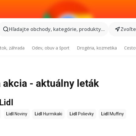
Hľadajte obchody, kategórie, produkty...
Zvoľt
tok, záhrada
Odev, obuv a šport
Drogéria, kozmetika
Cesto
akcia - aktuálny leták
Lidl
Lidl
Noviny
Lidl
Hurmikaki
Lidl
Polievky
Lidl
Muffiny