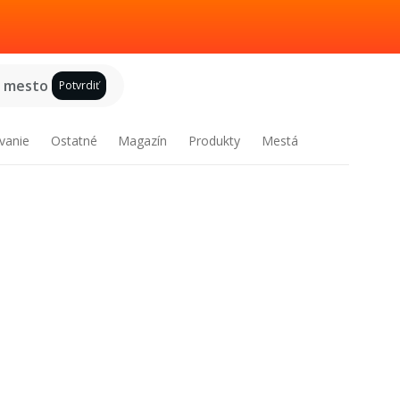
e mesto
Potvrdiť
vanie
Ostatné
Magazín
Produkty
Mestá